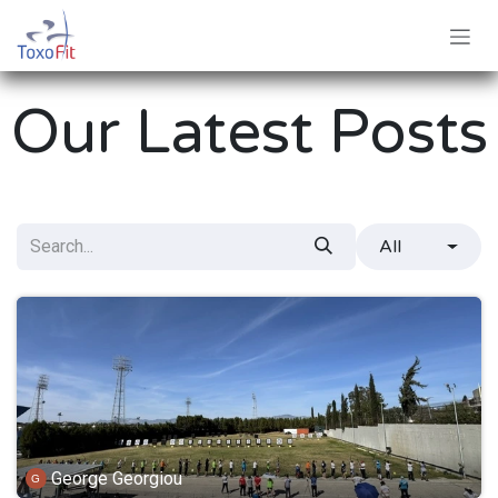
Skip to Content
Our Latest Posts
All
George Georgiou