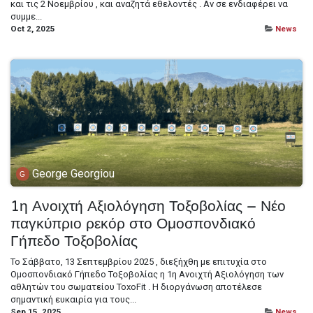
και τις 2 Νοεμβρίου , και αναζητά εθελοντές . Αν σε ενδιαφέρει να
συμμε...
Oct 2, 2025
News
George Georgiou
1η Ανοιχτή Αξιολόγηση Τοξοβολίας – Νέο
παγκύπριο ρεκόρ στο Ομοσπονδιακό
Γήπεδο Τοξοβολίας
Το Σάββατο, 13 Σεπτεμβρίου 2025 , διεξήχθη με επιτυχία στο
Ομοσπονδιακό Γήπεδο Τοξοβολίας η 1η Ανοιχτή Αξιολόγηση των
αθλητών του σωματείου ToxoFit . Η διοργάνωση αποτέλεσε
σημαντική ευκαιρία για τους...
Sep 15, 2025
News